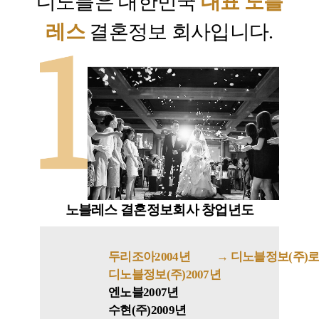
디노블은 대한민국
대표 노블
레스
결혼정보 회사입니다.
노블레스 결혼정보회사 창업년도
두리조아
2004년
→ 디노블정보(주)로
디노블정보(주)
2007년
엔노블
2007년
수현(주)
2009년