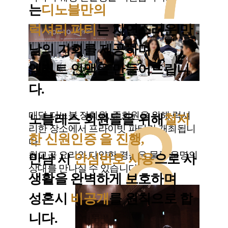
는
디노블만의
럭셔리 파티
는 자연스러운 만
남의 기회를 제공하며
엘리트 인맥을 만들어드립니
다.
매달 디노블 정회원, 준회원을 위해 럭셔
노블레스 회원들을 위해
철저
리한 장소에서 프라이빗 파티가 개최됩니
한 신원인증 을 진행,
다.
최고급 요리와 다양한 경품은 물론 운명의
만남 시
안심번호 사용
으로 사
상대를 만나실 수 있습니다.
생활을 완벽하게 보호하며
성혼시
비공개
를 원칙으로 합
니다.