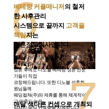
베테랑 커플매니저
의 철저
한 사후관리
시스템으로 끝까지
고객을
책임
지는
결혼정보회사입니다.
연애기간 및 상견례, 혼수장만, 결혼식
준비뿐만 아니라
성혼 후에도 디노블 베테랑 성혼 전문
가들이 직접
코칭해드립니다. 또한 디노블 성혼회
원님들께
웨딩컬쳐(주)와 제휴를 통해 체계적이
고 만족도 높은
매달 색다른 컨셉으로 개최되
럭셔리 웨딩 컨설팅을 지원합니다.