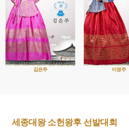
김은주
이영주
세종대왕 소헌왕후 선발대회