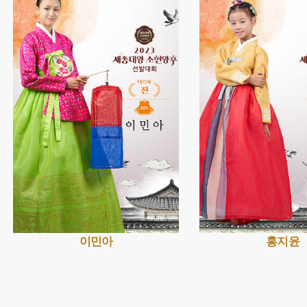
이민아
홍지윤