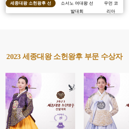
세종대왕 소헌왕후 선
소서노 여대왕 선
우먼 코
발대회
발대회
리아
2023 세종대왕 소헌왕후 부문 수상자