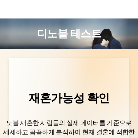
디노블 테스트
재혼가능성 확인
남
여
초혼
재혼
인증
노블 재혼한 사람들의 실제 데이터를 기준으로
세세하고 꼼꼼하게 분석하여 현재 결혼에 적합한
확인