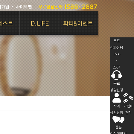
무료
전화상담
1588
-
2887
무료
상담신청
자녀
가입비
상담신청
견적
결혼
이상형찾기